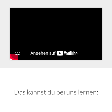
Unsere Räumlichkeiten
Historie
GOP hilft
Newsletter
Kontakt
Das kannst du bei uns lernen:
Partner
Partner werden