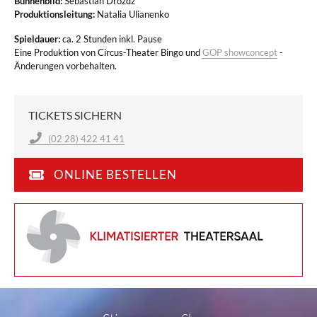
Bühnenbild:
Sebastian Drozdz
Produktionsleitung:
Natalia Ulianenko
S
pieldauer:
ca. 2 Stunden inkl. Pause
Eine Produktion von Circus-Theater Bingo und
GOP showconcept
-
Änderungen vorbehalten.
TICKETS SICHERN
(02 28) 422 41 41
ONLINE BESTELLEN
Falls Sie Dokumente und Dateien hinzugefügt haben, kann hierfür
der Upload einige Minuten in Anspruch nehmen.