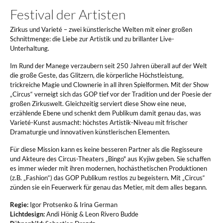
Festival der Artisten
Zirkus und Varieté – zwei künstlerische Welten mit einer großen
Schnittmenge: die Liebe zur Artistik und zu brillanter Live-
Unterhaltung.
Im Rund der Manege verzaubern seit 250 Jahren überall auf der Welt
die große Geste, das Glitzern, die körperliche Höchstleistung,
trickreiche Magie und Clownerie in all ihren Spielformen. Mit der Show
„Circus“ verneigt sich das GOP tief vor der Tradition und der Poesie der
großen Zirkuswelt. Gleichzeitig serviert diese Show eine neue,
erzählende Ebene und schenkt dem Publikum damit genau das, was
Varieté-Kunst ausmacht: höchstes Artistik-Niveau mit frischer
Dramaturgie und innovativen künstlerischen Elementen.
Für diese Mission kann es keine besseren Partner als die Regisseure
und Akteure des Circus-Theaters „Bingo" aus Kyjiw geben. Sie schaffen
es immer wieder mit ihren modernen, hochästhetischen Produktionen
(z.B. „Fashion“) das GOP Publikum restlos zu begeistern. Mit „Circus“
zünden sie ein Feuerwerk für genau das Metier, mit dem alles begann.
Regie:
Igor Protsenko & Irina German
Lichtdesign:
Andi Hönig & Leon Rivero Budde