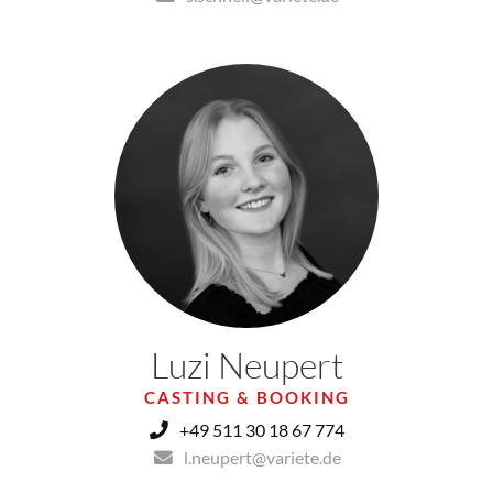
Luzi Neupert
CASTING & BOOKING
+49 511 30 18 67 774
l.neupert@variete.de