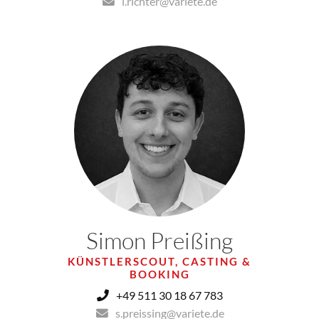
i.richter@variete.de
Simon Preißing
KÜNSTLERSCOUT, CASTING &
BOOKING
+49 511 30 18 67 783
s.preissing@variete.de