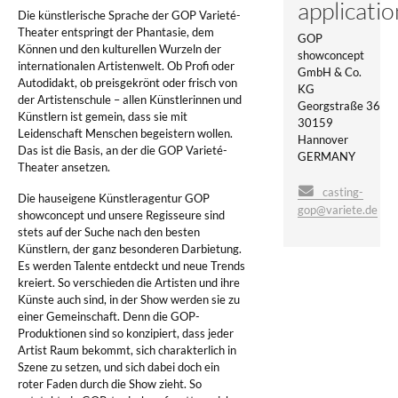
applicatio
Die künstlerische Sprache der GOP Varieté-
Theater entspringt der Phantasie, dem
GOP
Können und den kulturellen Wurzeln der
showconcept
internationalen Artistenwelt. Ob Profi oder
GmbH & Co.
Autodidakt, ob preisgekrönt oder frisch von
KG
der Artistenschule – allen Künstlerinnen und
Georgstraße 36
Künstlern ist gemein, dass sie mit
30159
Leidenschaft Menschen begeistern wollen.
Hannover
Das ist die Basis, an der die GOP Varieté-
GERMANY
Theater ansetzen.
casting-
Die hauseigene Künstleragentur GOP
gop@variete.de
showconcept und unsere Regisseure sind
stets auf der Suche nach den besten
Künstlern, der ganz besonderen Darbietung.
Es werden Talente entdeckt und neue Trends
kreiert. So verschieden die Artisten und ihre
Künste auch sind, in der Show werden sie zu
einer Gemeinschaft. Denn die GOP-
Produktionen sind so konzipiert, dass jeder
Artist Raum bekommt, sich charakterlich in
Szene zu setzen, und sich dabei doch ein
roter Faden durch die Show zieht. So