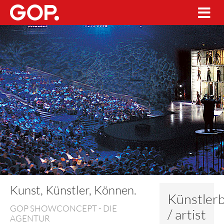
Kunst, Künstler, Können.
Künstler
GOP SHOWCONCEPT - DIE
/ artist
AGENTUR