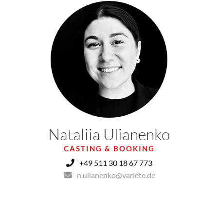
Nataliia Ulianenko
CASTING & BOOKING
+49 511 30 18 67 773
n.ulianenko@variete.de