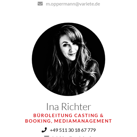
m.oppermann@variete.de
Ina Richter
BÜROLEITUNG CASTING &
BOOKING, MEDIAMANAGEMENT
Falls Sie Dokumente und Dateien hinzugefügt haben, kann hierfür
der Upload einige Minuten in Anspruch nehmen.
+49 511 30 18 67 779