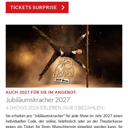
TICKETS SURPRISE
Falls Sie Dokumente und Dateien hinzugefügt haben, kann hierfür
der Upload einige Minuten in Anspruch nehmen.
AUCH 2027 FÜR SIE IM ANGEBOT:
Jubiläumskracher 2027
4 SHOWS 2026 ERLEBEN, NUR 3 BEZAHLEN!
Sie erhalten pro "Jubiläumskracher" für jede Show im Jahr 2027 einen
individuellen Code, der online, telefonisch oder an der Theaterkasse
gegen ein Ticket für Ihren Wunschtermin eingelöst werden kann. So