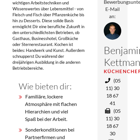
Bewerbungsunte
wichtigen Arbeitstechniken und
E-Mail
Wissenswertes über Lebensmittel - von
Fleisch und Fisch über Pflanzenküche bis
an:
hin zu Desserts. Diese solide Basis
ermöglicht Dir eine berufliche Zukunft in
den unterschiedlichsten Betrieben, ob
Gasthaus, Businesshotel, Großküche
oder Sternerestaurant. Kochen ist
Benjami
beides: Handwerk und Kunst. Außerdem
schnupperst Du während der
Kettma
dreijährigen Ausbildung in die anderen
Betriebsbereiche.
KÜCHENCHE
(05
Wie bieten dir:
11) 30
18 67
Familiäre, lockere
41
Atmosphäre mit flachen
(05
Hierarchien und viel
11) 30
Spaß bei der Arbeit.
18 67
Sonderkonditionen bei
30
Partnerfirmen und