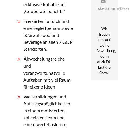
exklusive Rabatte bei
b.kettmann@vari
„Cooperate benefits“
Freikarten für dich und
eine Begleitperson sowie
Wir
freuen
50% auf Food und
uns auf
Beverage an allen 7 GOP
Deine
Standorten.
Bewerbung,
denn
Abwechslungsreiche
auch
DU
und
bist die
verantwortungsvolle
Show!
Aufgaben mit viel Raum
für eigene Ideen
Falls Sie Dokumente und Dateien hinzugefügt haben, kann hierfür
Weiterbildungen und
der Upload einige Minuten in Anspruch nehmen.
Aufstiegsmöglichkeiten
in einem motivierten,
kollegialen Team und
einem wertebasierten