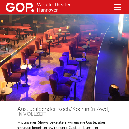
Varieté-Theater
Hannover
Auszubildender Koch/Köchin (m/w/d)
IN VOLLZEIT
Mit unseren Shows begeistern wir unsere Gäste, aber
genauso begeistern wir unsere Gäste mit unserer