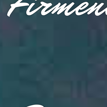
Firmen
Eventpakete
Weihnachtsfeiern
Firmenevent
Heiraten
Hochzeitslocation
Hochzeitsfeier
Tagungen & Konferenzen
Familienfeiern
Veranstaltungsanfrage