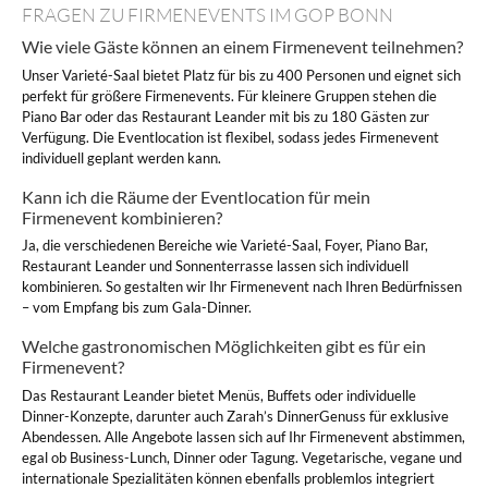
FRAGEN ZU FIRMENEVENTS IM GOP BONN
Wie viele Gäste können an einem Firmenevent teilnehmen?
Unser Varieté-Saal bietet Platz für bis zu 400 Personen und eignet sich
perfekt für größere Firmenevents. Für kleinere Gruppen stehen die
Piano Bar oder das Restaurant Leander mit bis zu 180 Gästen zur
Verfügung. Die Eventlocation ist flexibel, sodass jedes Firmenevent
individuell geplant werden kann.
Kann ich die Räume der Eventlocation für mein
Firmenevent kombinieren?
Ja, die verschiedenen Bereiche wie Varieté-Saal, Foyer, Piano Bar,
Restaurant Leander und Sonnenterrasse lassen sich individuell
kombinieren. So gestalten wir Ihr Firmenevent nach Ihren Bedürfnissen
– vom Empfang bis zum Gala-Dinner.
Welche gastronomischen Möglichkeiten gibt es für ein
Firmenevent?
Das Restaurant Leander bietet Menüs, Buffets oder individuelle
Dinner-Konzepte, darunter auch Zarah’s DinnerGenuss für exklusive
Abendessen. Alle Angebote lassen sich auf Ihr Firmenevent abstimmen,
egal ob Business-Lunch, Dinner oder Tagung. Vegetarische, vegane und
internationale Spezialitäten können ebenfalls problemlos integriert