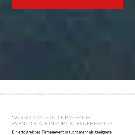
WARUM DAS GOP DIE PASSENDE
EVENTLOCATION FÜR UNTERNEHMEN IST
Ein erfolgreiches
Firmenevent
braucht mehr als geeignete