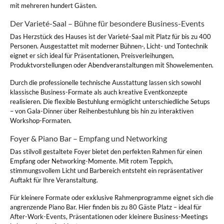
mit mehreren hundert Gästen.
Der Varieté-Saal – Bühne für besondere Business-Events
Das Herzstück des Hauses ist der Varieté-Saal mit Platz für bis zu 400
Personen. Ausgestattet mit moderner Bühnen-, Licht- und Tontechnik
eignet er sich ideal für Präsentationen, Preisverleihungen,
Produktvorstellungen oder Abendveranstaltungen mit Showelementen.
Durch die professionelle technische Ausstattung lassen sich sowohl
klassische Business-Formate als auch kreative Eventkonzepte
realisieren. Die flexible Bestuhlung ermöglicht unterschiedliche Setups
– von Gala-Dinner über Reihenbestuhlung bis hin zu interaktiven
Workshop-Formaten.
Foyer & Piano Bar – Empfang und Networking
Das stilvoll gestaltete Foyer bietet den perfekten Rahmen für einen
Empfang oder Networking-Momente. Mit rotem Teppich,
stimmungsvollem Licht und Barbereich entsteht ein repräsentativer
Auftakt für Ihre Veranstaltung.
Für kleinere Formate oder exklusive Rahmenprogramme eignet sich die
Falls Sie Dokumente und Dateien hinzugefügt haben, kann hierfür
angrenzende Piano Bar. Hier finden bis zu 80 Gäste Platz – ideal für
der Upload einige Minuten in Anspruch nehmen.
After-Work-Events, Präsentationen oder kleinere Business-Meetings