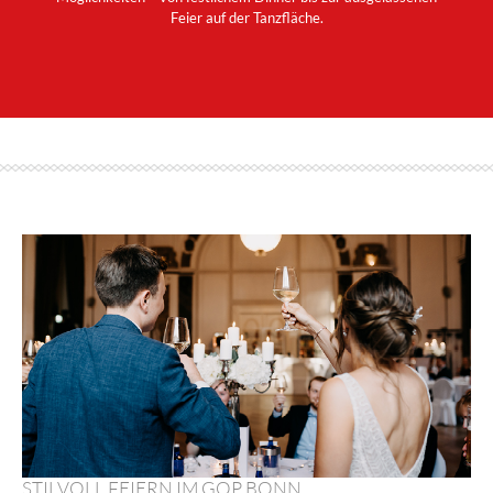
Feier auf der Tanzfläche.
Eventpakete
Weihnachtsfeiern
Firmenevent
Heiraten
Hochzeitslocation
Hochzeitsfeier
Tagungen & Konferenzen
Familienfeiern
Veranstaltungsanfrage
STILVOLL FEIERN IM GOP BONN