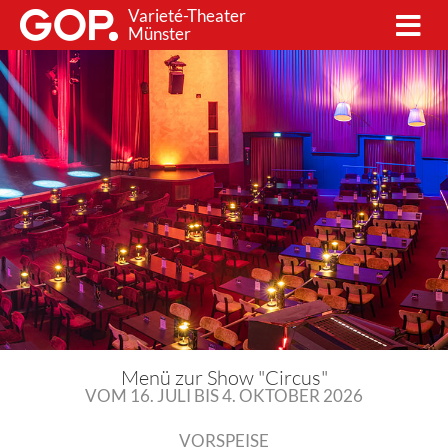
Varieté-Theater
Münster
Menü zur Show "Circus"
VOM 16. JULI BIS 4. OKTOBER 2026
Varieté-Saal
VORSPEISE