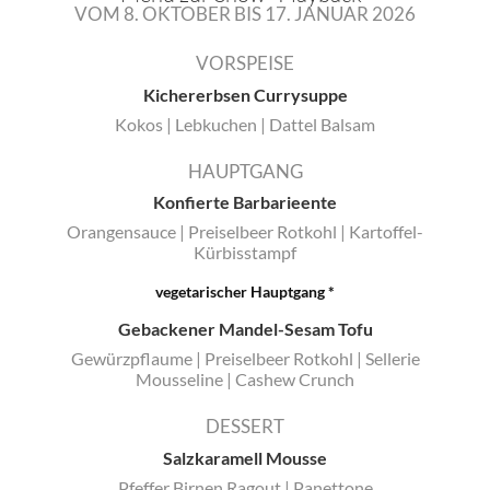
VOM 8. OKTOBER BIS 17. JANUAR 2026
VORSPEISE
Kichererbsen Currysuppe
Kokos | Lebkuchen | Dattel Balsam
Falls Sie Dokumente und Dateien hinzugefügt haben, kann hierfür
HAUPTGANG
der Upload einige Minuten in Anspruch nehmen.
Konfierte Barbarieente
Orangensauce | Preiselbeer Rotkohl | Kartoffel-
Kürbisstampf
vegetarischer Hauptgang *
Gebackener Mandel-Sesam Tofu
Gewürzpflaume | Preiselbeer Rotkohl | Sellerie
Mousseline | Cashew Crunch
DESSERT
Salzkaramell Mousse
Pfeffer Birnen Ragout | Panettone