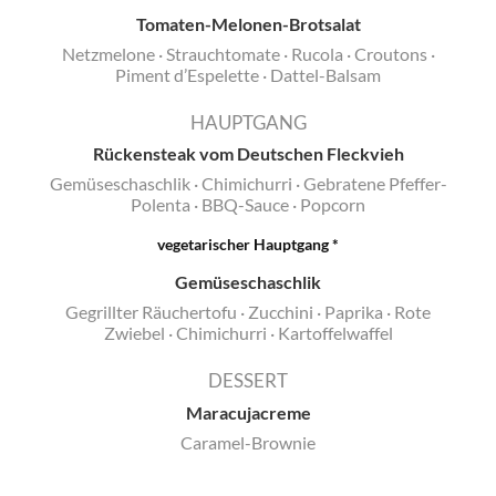
Tomaten-Melonen-Brotsalat
Restaurant Leander im GOP
Netzmelone · Strauchtomate · Rucola · Croutons ·
Piment d’Espelette · Dattel-Balsam
HAUPTGANG
Rückensteak vom Deutschen Fleckvieh
Gemüseschaschlik · Chimichurri · Gebratene Pfeffer-
Polenta · BBQ-Sauce · Popcorn
vegetarischer Hauptgang *
Gemüseschaschlik
Gegrillter Räuchertofu · Zucchini · Paprika · Rote
Zwiebel · Chimichurri · Kartoffelwaffel
DESSERT
Maracujacreme
Caramel-Brownie