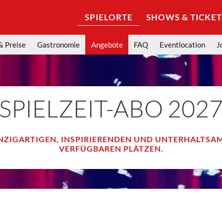
SPIELORTE
SHOWS & TICKET
& Preise
Gastronomie
Angebote
FAQ
Eventlocation
J
SPIELZEIT-ABO 202
 EINZIGARTIGEN, INSPIRIERENDEN UND UNTERHALTSA
VERFÜGBAREN PLÄTZEN.