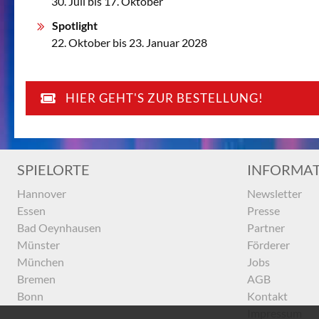
30. Juli bis 17. Oktober
Spotlight
22. Oktober bis 23. Januar 2028
HIER GEHT'S ZUR BESTELLUNG!
SPIELORTE
INFORMA
Hannover
Newsletter
Essen
Presse
Bad Oeynhausen
Partner
Münster
Förderer
München
Jobs
Bremen
AGB
Bonn
Kontakt
Impressum