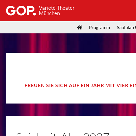
Varieté-Theater
München
Programm
Saalplan 
FREUEN SIE SICH AUF EIN JAHR MIT VIER