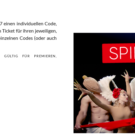
7 einen individuellen Code,
 Ticket für ihren jeweiligen,
einzelnen Codes (oder auch
 GÜLTIG FÜR PREMIEREN,
Dokumente und Dateien hinzugefügt haben, kann hierfür der Upload einige
Anspruch nehmen.